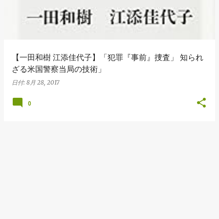
【一田和樹 江添佳代子】「犯罪『事前』捜査」 知られ
ざる米国警察当局の技術」
日付:
8月 28, 2017
0