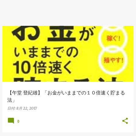
【午堂 登紀雄】「お金がいままでの１０倍速く貯まる
法」
日付:
8月 22, 2017
0