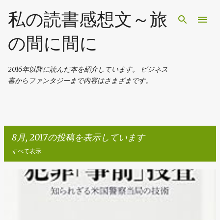
スキップしてメイン コンテンツに移動
私の読書感想文～旅
の間に間に
2016年以降に読んだ本を紹介しています。 ビジネス
書からファンタジーまで内容はさまざまです。
8月, 2017の投稿を表示しています
すべて表示
投
稿