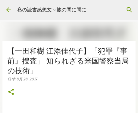
スキップしてメイン コンテンツに移動
私の読書感想文～旅の間に間に
【一田和樹 江添佳代子】「犯罪『事
前』捜査」 知られざる米国警察当局
の技術」
日付:
8月 28, 2017