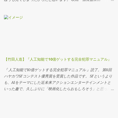
NOBUNAGA CONCERTO』 小栗旬 フジテレビムービー 2016-07-
20 売り上げランキング : 97 Amazonで探す 楽天市場で探す 7netで
探す by カエレバ 昨年公開された映画「 信長協奏曲 」はもちろん
上映初日に観に行きました！ ドラマシリーズのときから、設定が
おもしろい、と思ってました。 いわゆるタイムスリップものです
が、信長が光秀になってしまって、現代人のサブローが信長にな
っちゃう、というストーリー。 主演の小栗 旬は、はまり役だと思
いましたし、なによりドラマシリーズでの、回を追うごとにサブ
ローから本物の信長へと成長する過程には、わたしは感動を覚え
【竹田人造】『人工知能で10億ゲットする完全犯罪マニュアル』
ました。 うまいなぁ、と。 というわけで、タイトルの光秀にがぜ
ん興味をもってしまいました。 文庫版の帯には 「光秀はなぜ瞬く
『 人工知能で10億ゲットする完全犯罪マニュアル 』読了。 第8回
間に出世し、信長と前後して滅びたのか？」 という、思わせぶり
ハヤカワSFコンテスト優秀賞を受賞した作品です。 SFというより
なフレーズがありました。 さらにさらに、世界的なアーティスト
も、AIをテーマにした近未来アクションエンターテインメントと
の村上隆さんが 「歴史小説？いやこれは、堂々とした青春小説
いった趣で、久しぶりに「映画化したらおもしろそう」と思った
だ。」 なんておっしゃている。 これは読まねば、と即決した次
作品です。
第。 ベイズの定理 「 光秀の定理 」というタイトルは、おそらく
「ベイズの定理」からもじったもの。 ベイズの定理とは、イギリ
スの長老派（キリスト教の一派）の牧師で数学者でもあったトー