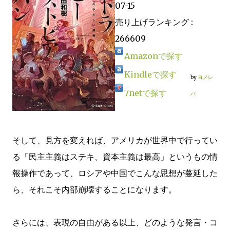
07-15
売り上げランキング :
266609
Amazonで探す
Kindleで探す
by
ヨメレ
7netで探す
バ
そして、見方を変えれば、アメリカが世界中で行ってい
る「民主主義はステキ、資本主義は最高」というもの情
報操作であって、ロシアや中国でこんな思想が蔓延した
ら、それこそ内部崩壊することになります。
さらには、表現の自由がある以上、どのような発言・コ