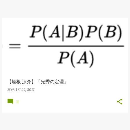
【垣根 涼介】「光秀の定理」
日付:
1月 25, 2017
0