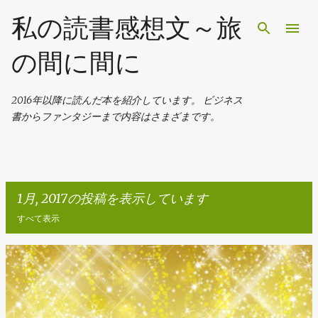
スキップしてメイン コンテンツに移動
私の読書感想文～旅
の間に間に
2016年以降に読んだ本を紹介しています。 ビジネス
書からファンタジーまで内容はさまざまです。
1月, 2017の投稿を表示しています
すべて表示
投
稿