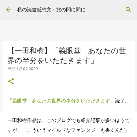
スキップしてメイン コンテンツに移動
私の読書感想文～旅の間に間に
【一田和樹】「義眼堂 あなたの世
界の半分をいただきます」
日付:
3月 07, 2020
「
義眼堂 あなたの世界の半分をいただきます
」読了。
一田和樹作品は、このブログでも紹介記事が多いほうで
すが、「こういうマイルドなファンタジーも書くんだ」