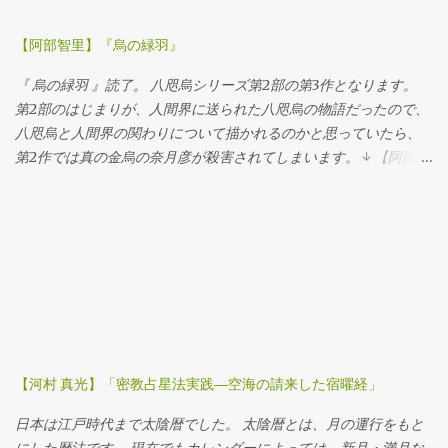
いましたし、なによりドラマシリーズでの、回を追うごとにサブ
ローから本物の信長へと成長する過程には、わたしは感動を覚え
【阿部智里】『烏の緑羽』
ました。 うまいなぁ、と。 というわけで、タイトルの光秀にがぜ
ん興味をもってしまいました。 文庫版の帯には 「光秀はなぜ瞬く
『 烏の緑羽 』読了。 八咫烏シリーズ第2部の第3作となります。
間に出世し、信長と前後して滅びたのか？」 という、思わせぶり
第2部のはじまりが、人間界に送られた八咫烏の物語だったので、
なフレーズがありました。 さらにさらに、世界的なアーティスト
八咫烏と人間界の関わりについて描かれるのかと思っていたら、
の村上隆さんが 「歴史小説？いやこれは、堂々とした青春小説
第2作では真の金烏の奈月彦が殺害されてしまいます。 ↓ 【阿部智
だ。」 なんておっしゃている。 これは読まねば、と即決した次
里】「楽園の烏」 【阿部智里】『追憶の烏』 そして、『 烏の緑羽
第。 ベイズの定理 「 光秀の定理 」というタイトルは、おそらく
』は、奈月彦でも雪哉でもなく、長束の物語です。 長束は、奈月
「ベイズの定理」からもじったもの。 ベイズの定理とは、イギリ
彦の腹違いの兄であり、理解者でもあります。 そんな長束の配下
スの長老派（キリスト教の一派）の牧師で数学者でもあったトー
の者たちの物語なのです。
マス・ベイズが示したというか、証明したとされている、条件付
き確率の定理です。 実はこれ、ネット業界ではよく知られたもの
で、ベイズの定理を基礎にして発展させたベイジアン・ネットワ
ークは、人間の行動予測、異なる人格間のマッチングの最適化、
多種多様な要因が複雑に絡み合っている事象の将来予測など、不
【河村 真光】「密教占星法実践―空海の請来した宿曜経」
確実で絶えず変化するために数式で表現が困難なものを、確率ネ
ットワークの形態でモデル化したものとして知られています。 つ
日本は江戸時代まで太陰暦でした。 太陰暦とは、月の運行をもと
まり、ＡＩ（人工知能）関連の基礎となる、ひとつの方向性がベ