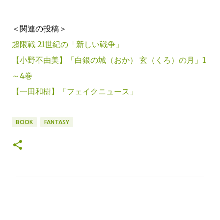
＜関連の投稿＞
超限戦 21世紀の「新しい戦争」
【小野不由美】「白銀の城（おか） 玄（くろ）の月」1
～4巻
【一田和樹】「フェイクニュース」
BOOK
FANTASY
コ
メ
ン