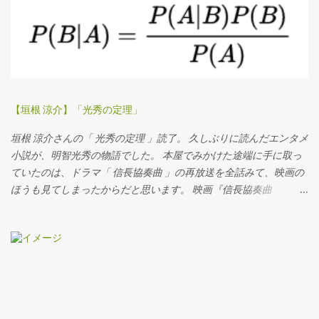
【垣根 涼介】「光秀の定理」
垣根 涼介さんの「 光秀の定理 」読了。 久しぶりに読んだエンタメ
小説が、明智光秀の物語でした。 本屋でみかけた途端に手に取っ
ていたのは、ドラマ「 信長協奏曲 」の再放送を全話みて、映画の
ほうも見てしまったからだと思います。 映画『信長協奏曲
NOBUNAGA CONCERTO』 小栗旬 フジテレビムービー 2016-07-
20 売り上げランキング : 97 Amazonで探す 楽天市場で探す 7netで
探す by カエレバ 昨年公開された映画「 信長協奏曲 」はもちろん
上映初日に観に行きました！ ドラマシリーズのときから、設定が
おもしろい、と思ってました。 いわゆるタイムスリップものです
が、信長が光秀になってしまって、現代人のサブローが信長にな
っちゃう、というストーリー。 主演の小栗 旬は、はまり役だと思