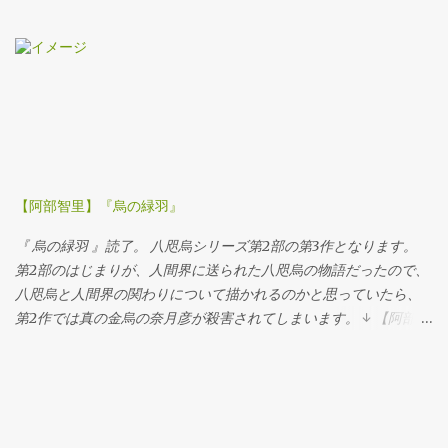
NOBUNAGA CONCERTO』 小栗旬 フジテレビムービー 2016-07-
20 売り上げランキング : 97 Amazonで探す 楽天市場で探す 7netで
探す by カエレバ 昨年公開された映画「 信長協奏曲 」はもちろん
上映初日に観に行きました！ ドラマシリーズのときから、設定が
おもしろい、と思ってました。 いわゆるタイムスリップものです
が、信長が光秀になってしまって、現代人のサブローが信長にな
っちゃう、というストーリー。 主演の小栗 旬は、はまり役だと思
いましたし、なによりドラマシリーズでの、回を追うごとにサブ
ローから本物の信長へと成長する過程には、わたしは感動を覚え
【阿部智里】『烏の緑羽』
ました。 うまいなぁ、と。 というわけで、タイトルの光秀にがぜ
ん興味をもってしまいました。 文庫版の帯には 「光秀はなぜ瞬く
『 烏の緑羽 』読了。 八咫烏シリーズ第2部の第3作となります。
間に出世し、信長と前後して滅びたのか？」 という、思わせぶり
第2部のはじまりが、人間界に送られた八咫烏の物語だったので、
なフレーズがありました。 さらにさらに、世界的なアーティスト
八咫烏と人間界の関わりについて描かれるのかと思っていたら、
の村上隆さんが 「歴史小説？いやこれは、堂々とした青春小説
第2作では真の金烏の奈月彦が殺害されてしまいます。 ↓ 【阿部智
だ。」 なんておっしゃている。 これは読まねば、と即決した次
里】「楽園の烏」 【阿部智里】『追憶の烏』 そして、『 烏の緑羽
第。 ベイズの定理 「 光秀の定理 」というタイトルは、おそらく
』は、奈月彦でも雪哉でもなく、長束の物語です。 長束は、奈月
「ベイズの定理」からもじったもの。 ベイズの定理とは、イギリ
彦の腹違いの兄であり、理解者でもあります。 そんな長束の配下
スの長老派（キリスト教の一派）の牧師で数学者でもあったトー
の者たちの物語なのです。
マス・ベイズが示したというか、証明したとされている、条件付