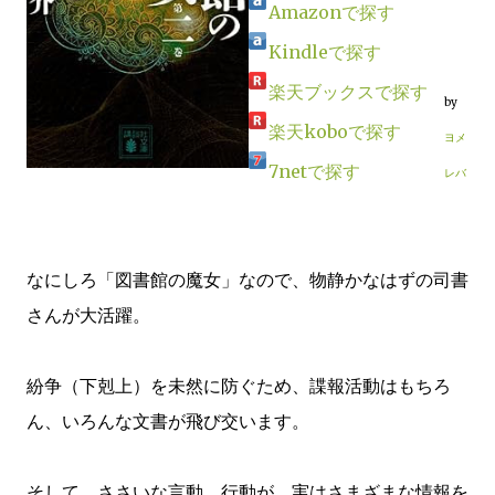
Amazonで探す
Kindleで探す
楽天ブックスで探す
by
楽天koboで探す
ヨメ
7netで探す
レバ
なにしろ「図書館の魔女」なので、物静かなはずの司書
さんが大活躍。
紛争（下剋上）を未然に防ぐため、諜報活動はもちろ
ん、いろんな文書が飛び交います。
そして、ささいな言動、行動が、実はさまざまな情報を