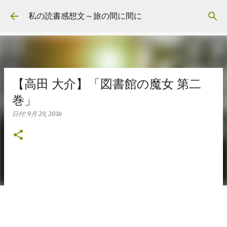
スキップしてメイン コンテンツに移動
私の読書感想文～旅の間に間に
【高田 大介】「図書館の魔女 第二
巻」
日付:
9月 29, 2016