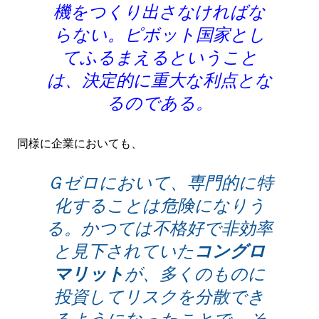
機をつくり出さなければな
らない。ピボット国家とし
てふるまえるということ
は、決定的に重大な利点とな
るのである。
同様に企業においても、
Ｇゼロにおいて、専門的に特
化することは危険になりう
る。かつては不格好で非効率
と見下されていた
コングロ
マリット
が、多くのものに
投資してリスクを分散でき