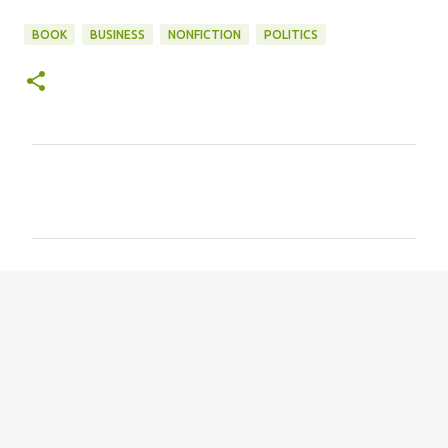
BOOK
BUSINESS
NONFICTION
POLITICS
コ
メ
ン
ト