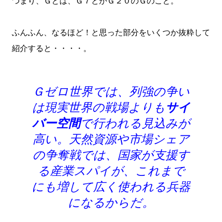
つまり、Ｇとは、Ｇ７とかＧ２０のＧのこと。
ふんふん、なるほど！と思った部分をいくつか抜粋して
紹介すると・・・・。
Ｇゼロ世界では、列強の争い
は現実世界の戦場よりも
サイ
バー空間
で行われる見込みが
高い。天然資源や市場シェア
の争奪戦では、国家が支援す
る産業スパイが、これまで
にも増して広く使われる兵器
になるからだ。