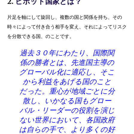
2.
ピボット国家とは？
片足を軸にして旋回し、複数の国と関係を持ち、その
時々によって付き合う相手を変え、それによってリスク
を分散できる国、のことです。
過去３０年にわたり、国際関
係の勝者とは、先進国主導の
グローバル化に適応し、そこ
から利益をあげる国のこと
だった。重心が地域ごとに分
散し、いかなる国もグロー
バル・リーダーの役割を演じ
ない世界において、各国政府
は自らの手で、より多くの好